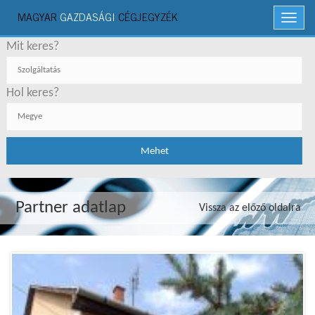
MAGYAR
GAZDASÁGI
CÉGJEGYZÉK
Menü
Mit keres?
Hol keres?
Partner adatlap
Vissza az előző oldalra