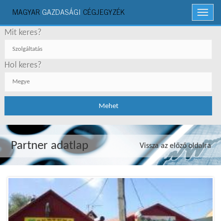
MAGYAR
GAZDASÁGI
CÉGJEGYZÉK
Menü
Mit keres?
Hol keres?
Partner adatlap
Vissza az előző oldalra