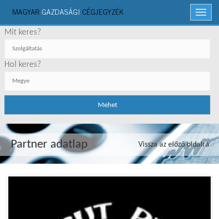
MAGYAR
GAZDASÁGI
CÉGJEGYZÉK
Menü
Mit keres?
Hol keres?
Partner adatlap
Vissza az előző oldalra