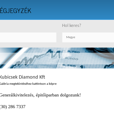
ÉGJEGYZÉK
Hol keres?
Kubicsek Diamond Kft
Galéria megtekintéséhez kattintson a képre
Generálkivitelezés, épitőiparban dolgozunk!
(30) 286 7337