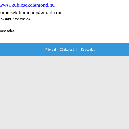
www.kubicsekdiamond.hu
kubicsekdiamond@gmail.com
További információk
Kapcsolat
Főoldal
|
Cégkereső
|
|
Kapcsolat