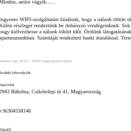
Minden, amire vágyik......
Ingyenes WIFI-szolgáltatást kínálunk, hogy a nálunk töltött 
Külön részleget rendeztünk be dohányzó vendégeinknek. Sok sze
hogy kiélvezhesse a nálunk töltött időt. Örülünk látogatásána
apartmanunkban. Számláját rendezheti banki átutalással. Term
Minden nap 10:00 – 19:00 óráig tartunk nyitva.
További információk
Kapcsolat
2943 Bábolna, Csikótelepi út 41, Magyarország
+36304558140
Hétfő