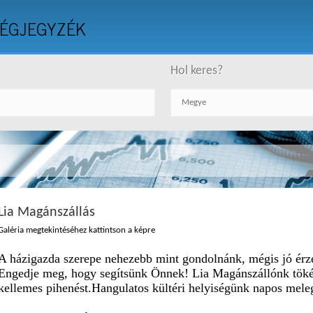
ÉGJEGYZÉK
Hol keres?
Lia Magánszállás
Galéria megtekintéséhez kattintson a képre
A házigazda szerepe nehezebb mint gondolnánk, mégis jó érz
Engedje meg, hogy segítsünk Önnek! Lia Magánszállónk tökél
kellemes pihenést.Hangulatos kültéri helyiségünk napos mele