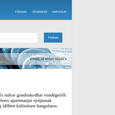
FŐOLDAL
CÉGKERESŐ
KAPCSOLAT
Vissza az előző oldalra
és mikor gondoskodhat vendégeiről.
etes apartmanjai nyújtanak
g időben különösen hangulatos.