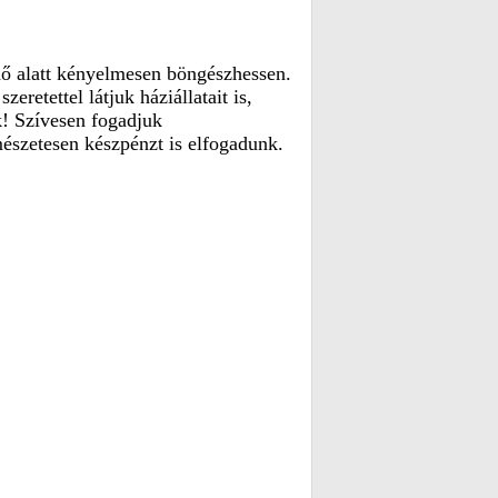
idő alatt kényelmesen böngészhessen.
retettel látjuk háziállatait is,
k! Szívesen fogadjuk
észetesen készpénzt is elfogadunk.