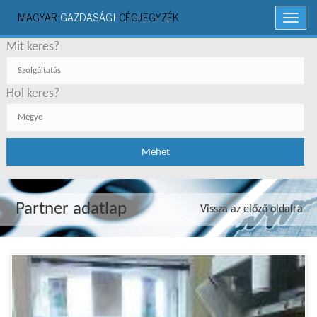
MAGYAR
GAZDASÁGI
CÉGJEGYZÉK
Menü
Mit keres?
Hol keres?
Partner adatlap
Vissza az előző oldalra