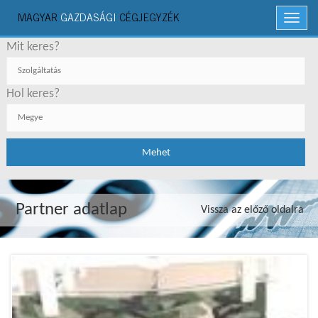
MAGYAR
GAZDASÁGI
CÉGJEGYZÉK
Menü
Mit keres?
Hol keres?
Partner adatlap
Vissza az előző oldalra