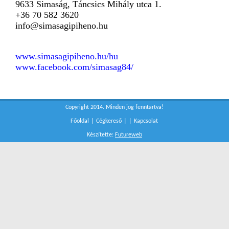
9633 Simaság, Táncsics Mihály utca 1.
+36 70 582 3620
info@simasagipiheno.hu
www.simasagipiheno.hu/hu
www.facebook.com/simasag84/
Copyright 2014. Minden jog fenntartva!
Főoldal
|
Cégkereső
|
|
Kapcsolat
Készítette:
Futureweb