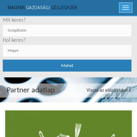
MAGYAR
GAZDASÁGI
CÉGJEGYZÉK
Menü
Mit keres?
Hol keres?
Partner adatlap
Vissza az előző oldalra