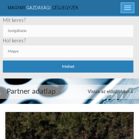
MAGYAR
GAZDASÁGI
CÉGJEGYZÉK
Menü
Mit keres?
Hol keres?
Partner adatlap
Vissza az előző oldalra