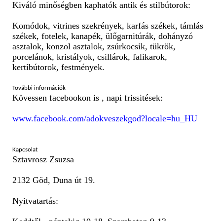
Kiváló minőségben kaphatók antik és stilbútorok:
Komódok, vitrines szekrények, karfás székek, támlás
székek, fotelek, kanapék, ülőgarnitúrák, dohányzó
asztalok, konzol asztalok, zsúrkocsik, tükrök,
porcelánok, kristályok, csillárok, falikarok,
kertibútorok, festmények.
További információk
Kövessen facebookon is , napi frissitések:
www.facebook.com/adokveszekgod?locale=hu_HU
Kapcsolat
Sztavrosz Zsuzsa
2132 Göd, Duna út 19.
Nyitvatartás: