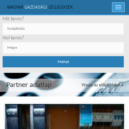
MAGYAR
GAZDASÁGI
CÉGJEGYZÉK
Menü
Mit keres?
Hol keres?
Partner adatlap
Vissza az előző oldalra