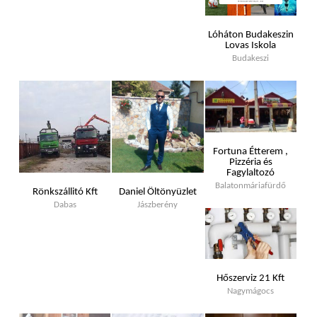
Lóháton Budakeszin
Lovas Iskola
Budakeszi
Fortuna Étterem ,
Pizzéria és
Fagylaltozó
Balatonmáriafürdő
Rönkszállitó Kft
Daniel Öltönyüzlet
Dabas
Jászberény
Hőszerviz 21 Kft
Nagymágocs