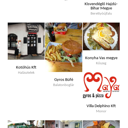
Kisvendéglő Hajdú-
Bihar Megye
Berettyóújfalu
Konyha Vas megye
Kőszeg
Kotóhús Kft
Halásztelek
Gyros Büfé
Balatonboglár
Villa Delphino Kft
Monor