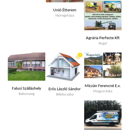
Unió Étterem
Nyiregyháza
Agrária Perfecte Kft
Bugyi
Miczán Ferencné E.v.
Falusi Szálláshely
Erős László Sándor
Mogyoróska
Bakonszeg
Békéscsaba