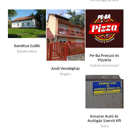
Kőrösnagyharsány
Kerettye Szálló
Bázakerettye
Pe-Ba Presszó és
Pizzéria
Szabolcsveresmart
Andi Vendégház
Bogács
Kosaras Autó és
Autógáz Szerviz Kft
Tolna