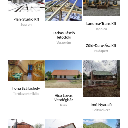
Plan-Stúdió Kft
Landrea-Trans Kft
Sopron
Tapolca
Farkas László
Tetődoki
Veszprém
Zöld-Daru-Ász Kft
Budapest
Ilona Szálláshely
Törökszentmiklós
Hico Lovas
Vendégház
Imó Nyaraló
Izsák
Soltvadkert