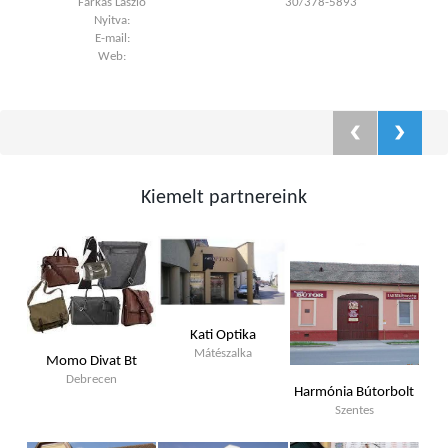
Farkas László
30/378-5893
Nyitva:
E-mail:
Web:
Kiemelt partnereink
Kati Optika
Mátészalka
Momo Divat Bt
Debrecen
Harmónia Bútorbolt
Szentes