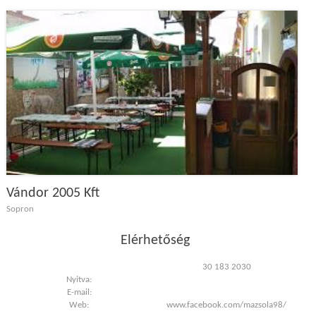
Vándor 2005 Kft
Sopron
Elérhetőség
30 183 2030
Nyitva:
E-mail:
Web:
www.facebook.com/mazsola98/