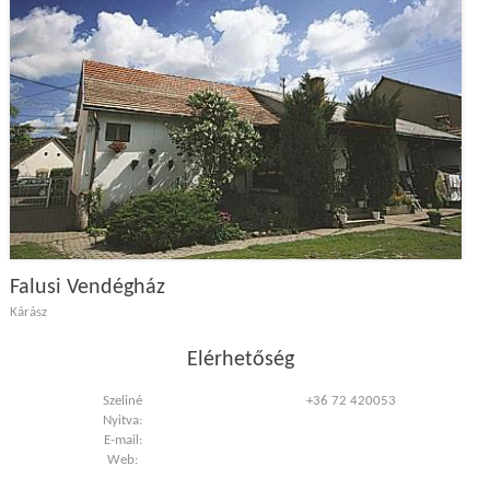
Falusi Vendégház
Kárász
Elérhetőség
Szeliné
+36 72 420053
Nyitva:
E-mail:
Web: