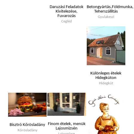
Daruzási Feladatok
Betongyártás,Földmunka,
Kivitelezése,
Teherszállitás
Fuvarozás
Gyulakeszi
Cegléd
Különleges ételek
Hidegkúton
Hidegkút
Finom ételek, menük
Bisztró Kőrösladány
Lajosmizsén
Kőrösladány