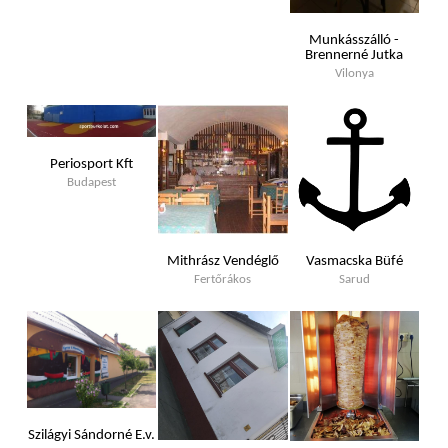
Munkásszálló -
Brennerné Jutka
Vilonya
Periosport Kft
Budapest
Mithrász Vendéglő
Vasmacska Büfé
Fertőrákos
Sarud
Szilágyi Sándorné E.v.