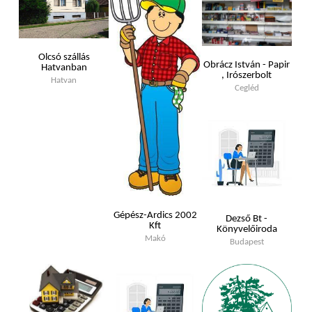
Olcsó szállás
Obrácz István - Papir
Hatvanban
, Irószerbolt
Hatvan
Cegléd
Gépész-Ardics 2002
Dezső Bt -
Kft
Könyvelőiroda
Makó
Budapest