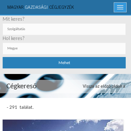
MAGYAR
GAZDASÁGI
CÉGJEGYZÉK
Menü
Mit keres?
Hol keres?
Cégkereső
Vissza az előző oldalra
- 291 találat.