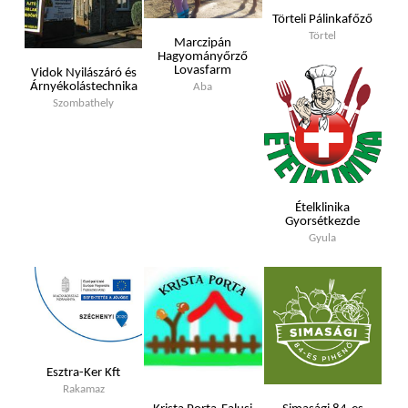
Törteli Pálinkafőző
Törtel
Marczipán
Hagyományőrző
Lovasfarm
Vidok Nyilászáró és
Árnyékolástechnika
Aba
Szombathely
Ételklinika
Gyorsétkezde
Gyula
Esztra-Ker Kft
Rakamaz