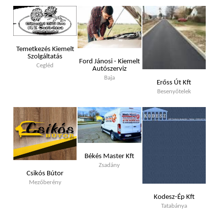
Temetkezés Kiemelt
Szolgáltatás
Ford Jánosi - Kiemelt
Cegléd
Autószerviz
Baja
Erőss Út Kft
Besenyőtelek
Békés Master Kft
Zsadány
Csikós Bútor
Mezőberény
Kodesz-Ép Kft
Tatabánya