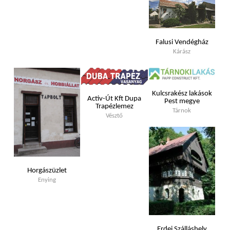
Falusi Vendégház
Kárász
Kulcsrakész lakások
Activ-Út Kft Dupa
Pest megye
Trapézlemez
Tárnok
Vésztő
Horgászüzlet
Enying
Erdei Szálláshely