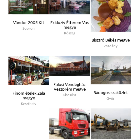
Vándor 2005 Kft
Exkluziv Étterem Vas
megye
Sopron
Kőszeg
Bisztró Békés megye
Zsadány
Falusi Vendégház
Veszprém megye
Bádogos szaküzlet
Finom ételek Zala
Kiscsősz
megye
Győr
Keszthely