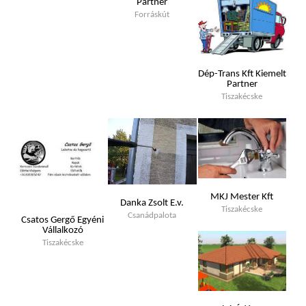
Partner
Forráskút
Dép-Trans Kft Kiemelt
Partner
Tiszakécske
MKJ Mester Kft
Danka Zsolt E.v.
Tiszakécske
Csanádpalota
Csatos Gergő Egyéni
Vállalkozó
Tiszakécske