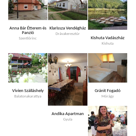
Anna Bár Étterem és
Klarissza Vendégház
Panzió
Drávakeresztúr
Kishuta Vadászház
Szentlőrinc
Kishuta
Vivien Szálláshely
Gránit Fogadó
Balatonakarattya
Mórágy
Andika Apartman
Gyula