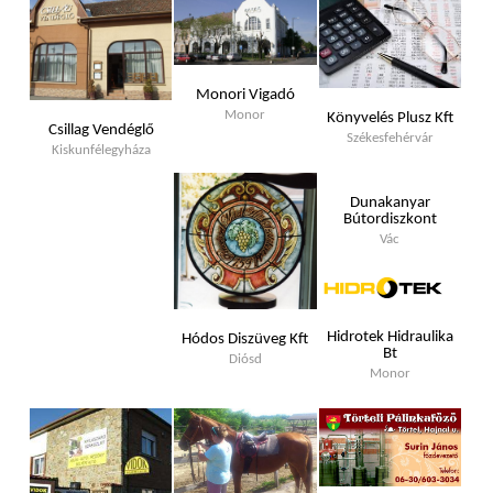
Monori Vigadó
Monor
Könyvelés Plusz Kft
Csillag Vendéglő
Székesfehérvár
Kiskunfélegyháza
Dunakanyar
Bútordiszkont
Vác
Hidrotek Hidraulika
Hódos Diszüveg Kft
Bt
Diósd
Monor