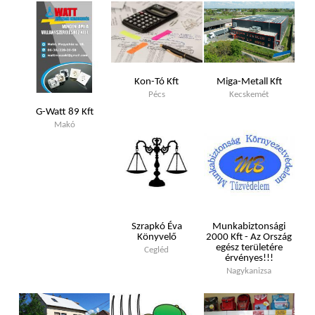
Kon-Tó Kft
Miga-Metall Kft
Pécs
Kecskemét
G-Watt 89 Kft
Makó
Szrapkó Éva
Munkabiztonsági
Könyvelő
2000 Kft - Az Ország
egész területére
Cegléd
érvényes!!!
Nagykanizsa