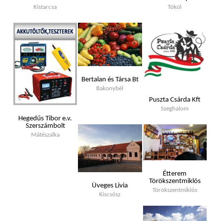
Kistarcsa
Tököl
Bertalan és Társa Bt
Bakonybél
Puszta Csárda Kft
Szeghalom
Hegedűs Tibor e.v.
Szerszámbolt
Mátészalka
Étterem
Törökszentmiklós
Üveges Livia
Törökszentmiklós
Kiscsősz