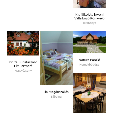
KIs Nikolett Egyéni
Vállalkozó Könyvelő
Tatabánya
Natura Panzió
Kinizsi Turistaszálló
Homokbödöge
Elit Partner!
Nagyvázsony
Lia Magánszállás
Bábolna