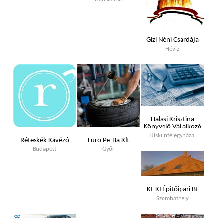
Lajosmizse
Gizi Néni Csárdája
Héviz
Halasi Krisztina
Könyvelő Vállalkozó
Kiskunfélegyháza
Réteskék Kávézó
Euro Pe-Ba Kft
Budapest
Győr
KI-KI Épitőipari Bt
Szombathely