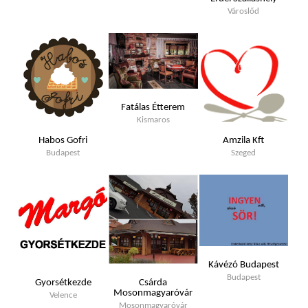
Városlőd
Fatálas Étterem
Kismaros
Habos Gofri
Amzila Kft
Budapest
Szeged
Kávézó Budapest
Budapest
Gyorsétkezde
Csárda
Mosonmagyaróvár
Velence
Mosonmagyaróvár