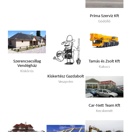
Prima Szerviz Kft
Gödöllő
Szerencsecsillag
Tamás és Zsolt Kft
Vendégház
Kakucs
Kiskőrös
Kiskertész Gazdabolt
Veszprém
Car-Nett Team Kft
Kecskemét