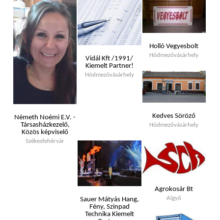
Holló Vegyesbolt
Hódmezővásárhely
Vidál Kft /1991/
Kiemelt Partner!
Hódmezővásárhely
Kedves Söröző
Németh Noémi E.V. -
Társasházkezelő,
Hódmezővásárhely
Közös képviselő
Székesfehérvár
Agrokosár Bt
Algyő
Sauer Mátyás Hang,
Fény, Szinpad
Technika Kiemelt