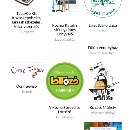
Taba-Co Kft
Közösképviselet,
Társasházkezelés,
Kozma Katalin
Liget Szálló Uzsa
Villanyszerelés
Mérlegképes
Uzsa
Budapest
Könyvelő
Szabadszállás
Fülöp Vendégház
Sarród-Nyárliget
Öcsi fagyizó
Tárnok
Viktória Söröző és
Kovács Műhely
Lottózó
Vásárosnamény
Jánoshalma