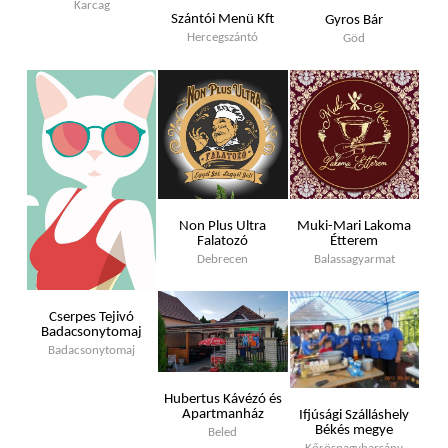
Karcag
Szántói Menü Kft
Gyros Bár
Hercegszántó
Göd
Non Plus Ultra
Muki-Mari Lakoma
Falatozó
Étterem
Debrecen
Balassagyarmat
Cserpes Tejivó
Badacsonytomaj
Badacsonytomaj
Hubertus Kávézó és
Apartmanház
Ifjúsági Szálláshely
Békés megye
Beled