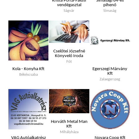
Krista Porta-Falusi
Simasági 84-es
vendégasztal
pihenő
Ságvár
Simaság
Cselőtei Józsefné
Könyvelő Iroda
Fót
Kola - Konyha Kft
Egerszegi Márvány
Kft
Békéscsaba
Zalaegerszeg
Horváth Metal Man
Kft
Mihályháza
VAG Autóalkatrész
Novara Coop Kft