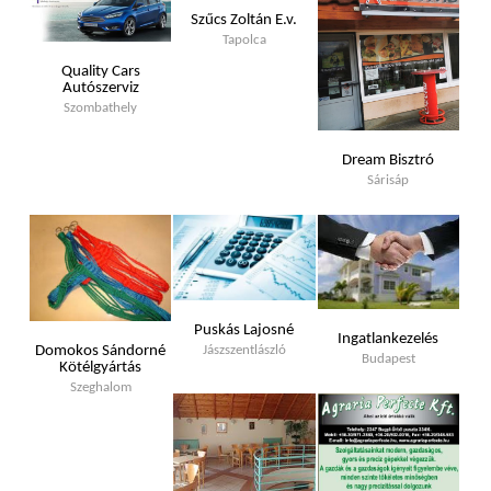
Szűcs Zoltán E.v.
Tapolca
Quality Cars
Autószerviz
Szombathely
Dream Bisztró
Sárisáp
Puskás Lajosné
Ingatlankezelés
Domokos Sándorné
Jászszentlászló
Budapest
Kötélgyártás
Szeghalom