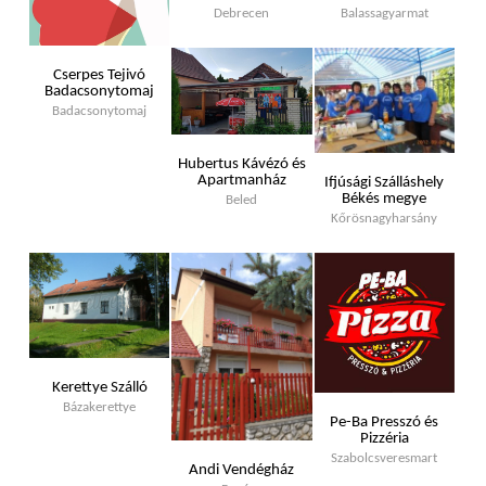
Debrecen
Balassagyarmat
Cserpes Tejivó
Badacsonytomaj
Badacsonytomaj
Hubertus Kávézó és
Apartmanház
Ifjúsági Szálláshely
Békés megye
Beled
Kőrösnagyharsány
Kerettye Szálló
Bázakerettye
Pe-Ba Presszó és
Pizzéria
Szabolcsveresmart
Andi Vendégház