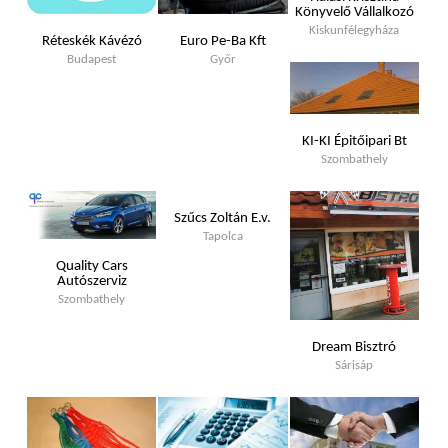
Könyvelő Vállalkozó
Kiskunfélegyháza
Réteskék Kávézó
Euro Pe-Ba Kft
Budapest
Győr
KI-KI Épitőipari Bt
Szombathely
Szűcs Zoltán E.v.
Tapolca
Quality Cars
Autószerviz
Szombathely
Dream Bisztró
Sárisáp