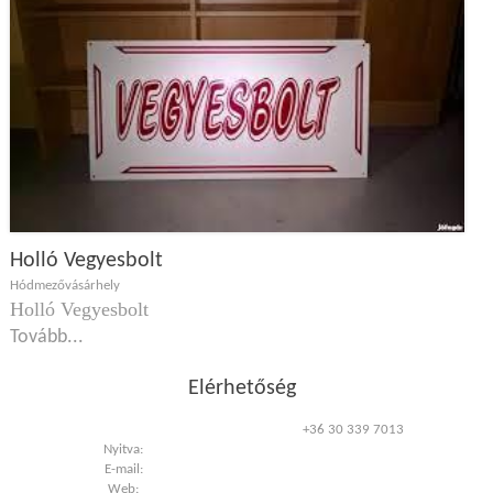
Holló Vegyesbolt
Hódmezővásárhely
Holló Vegyesbolt
Tovább...
Elérhetőség
+36 30 339 7013
Nyitva:
E-mail:
Web: