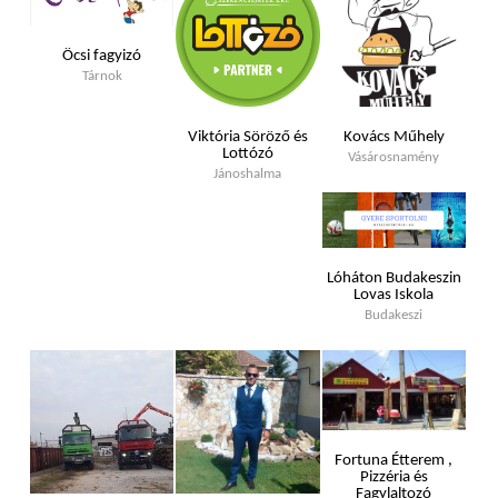
Öcsi fagyizó
Tárnok
Viktória Söröző és
Kovács Műhely
Lottózó
Vásárosnamény
Jánoshalma
Lóháton Budakeszin
Lovas Iskola
Budakeszi
Fortuna Étterem ,
Pizzéria és
Fagylaltozó