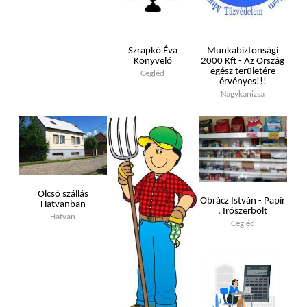
Szrapkó Éva
Munkabiztonsági
Könyvelő
2000 Kft - Az Ország
egész területére
Cegléd
érvényes!!!
Nagykanizsa
Olcsó szállás
Obrácz István - Papir
Hatvanban
, Irószerbolt
Hatvan
Cegléd