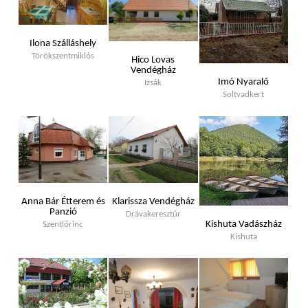
Ilona Szálláshely
Törökszentmiklós
Hico Lovas
Vendégház
Imó Nyaraló
Izsák
Soltvadkert
Anna Bár Étterem és
Klarissza Vendégház
Panzió
Drávakeresztúr
Kishuta Vadászház
Szentlőrinc
Kishuta