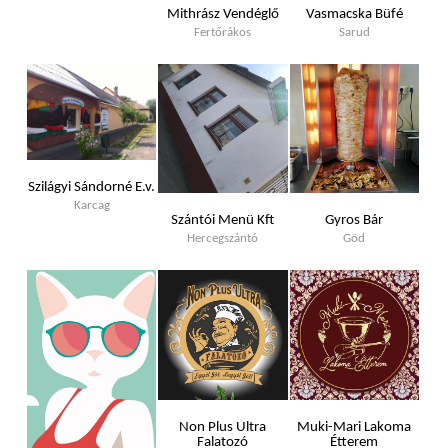
Mithrász Vendéglő
Vasmacska Büfé
Fertőrákos
Sarud
Szilágyi Sándorné E.v.
Karcag
Szántói Menü Kft
Gyros Bár
Hercegszántó
Göd
Non Plus Ultra
Muki-Mari Lakoma
Falatozó
Étterem