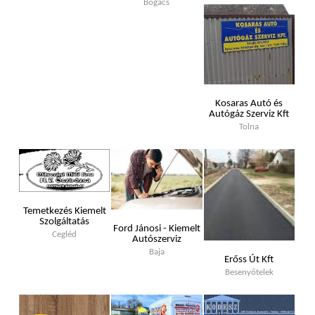
Bogács
Kosaras Autó és
Autógáz Szerviz Kft
Tolna
Temetkezés Kiemelt
Szolgáltatás
Ford Jánosi - Kiemelt
Cegléd
Autószerviz
Baja
Erőss Út Kft
Besenyőtelek