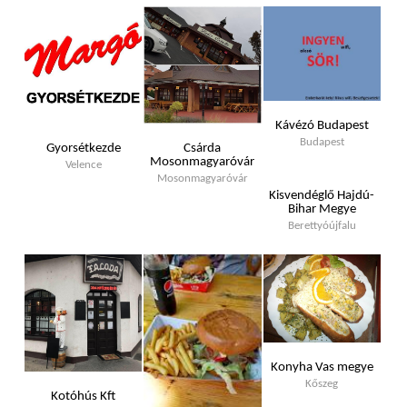
Kávézó Budapest
Budapest
Gyorsétkezde
Csárda
Mosonmagyaróvár
Velence
Mosonmagyaróvár
Kisvendéglő Hajdú-
Bihar Megye
Berettyóújfalu
Konyha Vas megye
Kőszeg
Kotóhús Kft