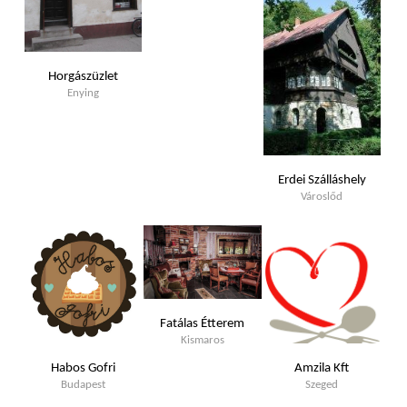
Horgászüzlet
Enying
Erdei Szálláshely
Városlőd
Fatálas Étterem
Kismaros
Habos Gofri
Amzila Kft
Budapest
Szeged