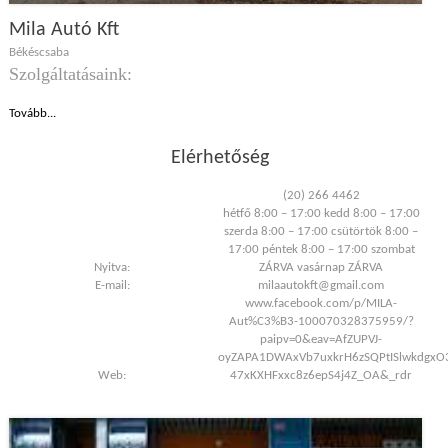
Mila Autó Kft
Békéscsaba
Szolgáltatásaink:
Tovább...
Elérhetőség
(20) 266 4462
hétfő 8:00 – 17:00 kedd 8:00 – 17:00
szerda 8:00 – 17:00 csütörtök 8:00 –
17:00 péntek 8:00 – 17:00 szombat
Nyitva:
ZÁRVA vasárnap ZÁRVA
E-mail:
milaautokft@gmail.com
www.facebook.com/p/MILA-
Aut%C3%B3-100070328375959/?
paipv=0&eav=AfZUPVJ-
oyZAPA1DWAxVb7uxkrH6zSQPtISlwkdgxO
Web:
47xKXHFxxc8z6epS4j4Z_OA&_rdr