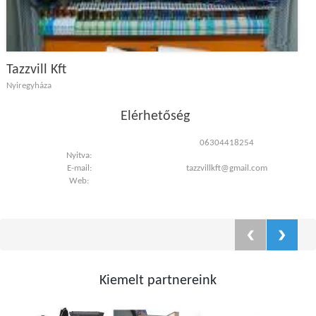
Tazzvill Kft
Nyiregyháza
Elérhetőség
06304418254
Nyitva:
E-mail:
tazzvillkft@gmail.com
Web:
Kiemelt partnereink