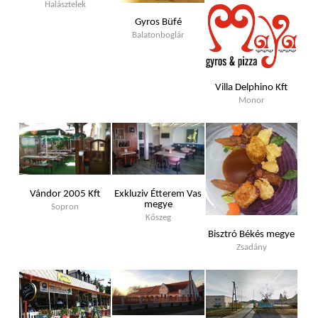
Halásztelek
Gyros Büfé
Balatonboglár
Villa Delphino Kft
Monor
Vándor 2005 Kft
Exkluziv Étterem Vas
megye
Sopron
Kőszeg
Bisztró Békés megye
Zsadány