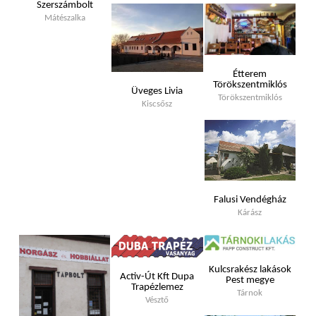
Szerszámbolt
Mátészalka
Étterem
Törökszentmiklós
Üveges Livia
Törökszentmiklós
Kiscsősz
Falusi Vendégház
Kárász
Kulcsrakész lakások
Activ-Út Kft Dupa
Pest megye
Trapézlemez
Tárnok
Vésztő