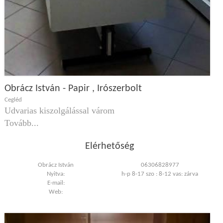
Obrácz István - Papir , Irószerbolt
Cegléd
Udvarias kiszolgálással várom
Tovább...
Elérhetőség
Obrácz István
06306828977
Nyitva:
h-p 8-17 szo : 8-12 vas: zárva
E-mail:
Web: