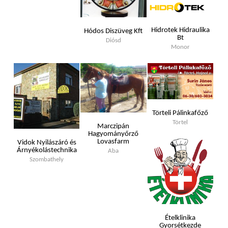
Hidrotek Hidraulika
Hódos Diszüveg Kft
Bt
Diósd
Monor
Törteli Pálinkafőző
Törtel
Marczipán
Hagyományőrző
Lovasfarm
Vidok Nyilászáró és
Árnyékolástechnika
Aba
Szombathely
Ételklinika
Gyorsétkezde