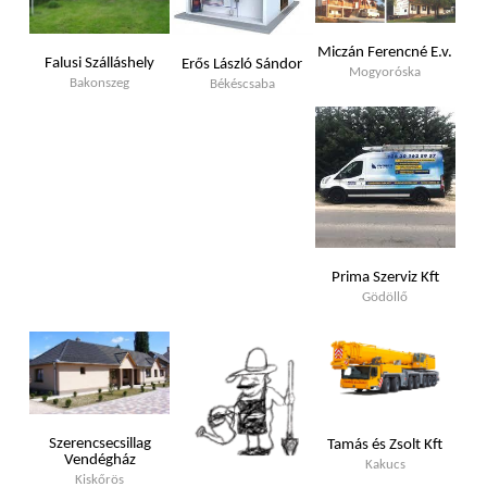
Miczán Ferencné E.v.
Falusi Szálláshely
Erős László Sándor
Mogyoróska
Bakonszeg
Békéscsaba
Prima Szerviz Kft
Gödöllő
Szerencsecsillag
Tamás és Zsolt Kft
Vendégház
Kakucs
Kiskőrös