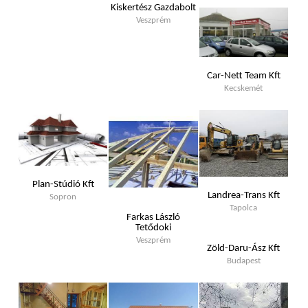
Kiskertész Gazdabolt
Veszprém
Car-Nett Team Kft
Kecskemét
Plan-Stúdió Kft
Landrea-Trans Kft
Sopron
Tapolca
Farkas László
Tetődoki
Veszprém
Zöld-Daru-Ász Kft
Budapest