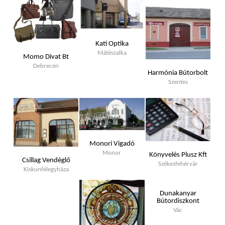
Kati Optika
Mátészalka
Momo Divat Bt
Debrecen
Harmónia Bútorbolt
Szentes
Monori Vigadó
Monor
Könyvelés Plusz Kft
Csillag Vendéglő
Székesfehérvár
Kiskunfélegyháza
Dunakanyar
Bútordiszkont
Vác