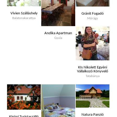
Vivien Szálláshely
Gránit Fogadó
Balatonakarattya
Mórágy
Andika Apartman
Gyula
KIs Nikolett Egyéni
Vállalkozó Könyvelő
Tatabánya
Natura Panzió
Kinizsi Turistaszálló