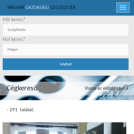
MAGYAR
GAZDASÁGI
CÉGJEGYZÉK
Menü
Mit keres?
Hol keres?
Cégkereső
Vissza az előző oldalra
- 291 találat.