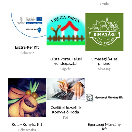
Gyula
Esztra-Ker Kft
Rakamaz
Krista Porta-Falusi
Simasági 84-es
vendégasztal
pihenő
Ságvár
Simaság
Cselőtei Józsefné
Könyvelő Iroda
Fót
Kola - Konyha Kft
Egerszegi Márvány
Kft
Békéscsaba