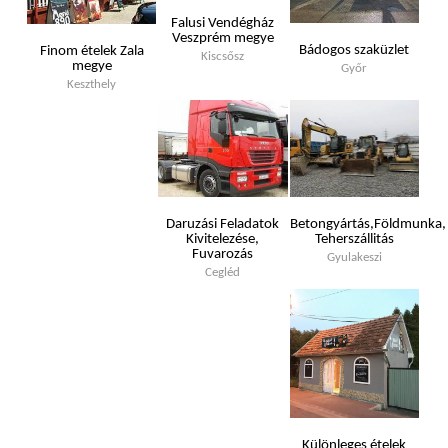
Falusi Vendégház
Veszprém megye
Bádogos szaküzlet
Finom ételek Zala
Kiscsősz
megye
Győr
Keszthely
Daruzási Feladatok
Betongyártás,Földmunka,
Kivitelezése,
Teherszállitás
Fuvarozás
Gyulakeszi
Cegléd
Különleges ételek