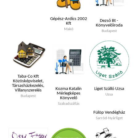
Gépész-Ardics 2002
Dezső Bt -
Kft
Könyvelőiroda
Makó
Budapest
Taba-Co Kft
Közösképviselet,
Társasházkezelés,
Kozma Katalin
Liget Szálló Uzsa
Villanyszerelés
Mérlegképes
Uzsa
Budapest
Könyvelő
Szabadszállás
Fülöp Vendégház
Sarród-Nyárliget