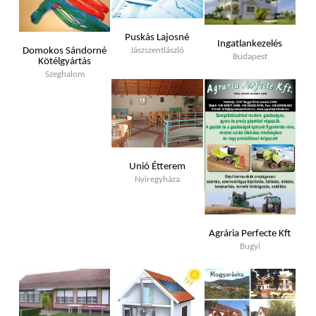
Puskás Lajosné
Ingatlankezelés
Domokos Sándorné
Jászszentlászló
Budapest
Kötélgyártás
Szeghalom
Unió Étterem
Nyiregyháza
Agrária Perfecte Kft
Bugyi