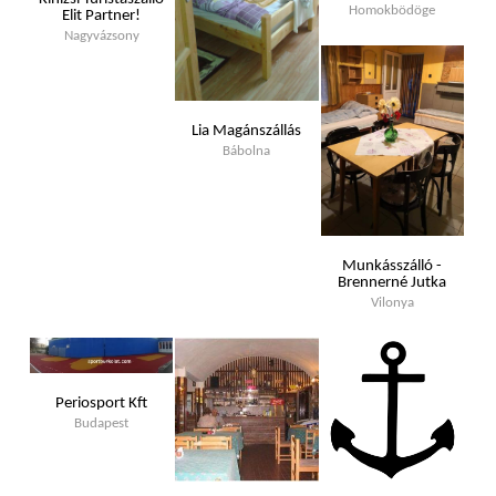
Homokbödöge
Elit Partner!
Nagyvázsony
Lia Magánszállás
Bábolna
Munkásszálló -
Brennerné Jutka
Vilonya
Periosport Kft
Budapest