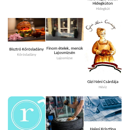
Hidegkúton
Hidegkút
Finom ételek, menük
Bisztró Kőrösladány
Lajosmizsén
Kőrösladány
Lajosmizse
Gizi Néni Csárdája
Héviz
Halasi Krisztina