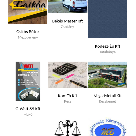
Békés Master Kft
Zsadány
Csikós Bútor
Mezőberény
Kodesz-Ép Kft
Tatabánya
Kon-Tó Kft
Miga-Metall Kft
Pécs
Kecskemét
G-Watt 89 Kft
Makó