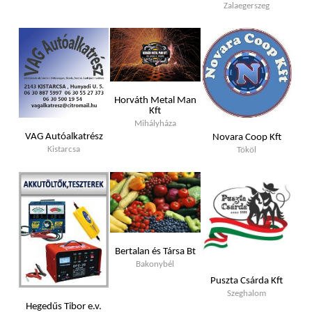
Zalaegerszeg
Horváth Metal Man
Kft
Mihályháza
VAG Autóalkatrész
Novara Coop Kft
Kistarcsa
Tököl
Bertalan és Társa Bt
Bakonybél
Puszta Csárda Kft
Szeghalom
Hegedűs Tibor e.v.