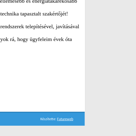
kellemesebb és energiatakarékosabb
echnika tapasztalt szakértőjét!
endszerek telepítésével, javításával
ok rá, hogy ügyfeleim évek óta
Készítette:
Futureweb