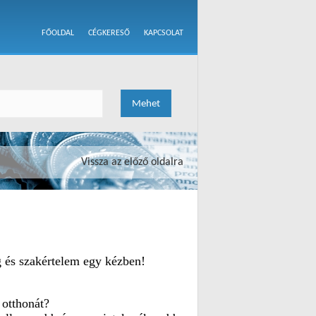
FŐOLDAL
CÉGKERESŐ
KAPCSOLAT
Vissza az előző oldalra
 és szakértelem egy kézben!
 otthonát?