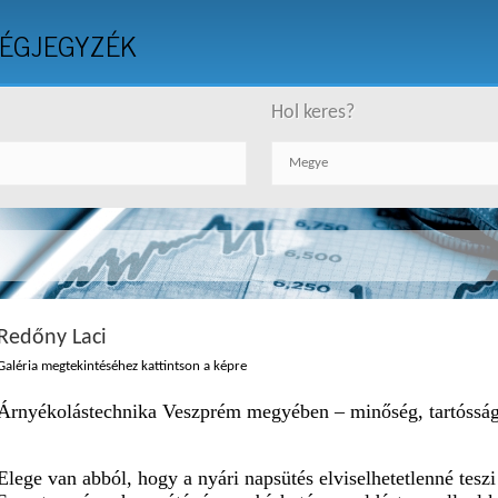
ÉGJEGYZÉK
Hol keres?
Redőny Laci
Galéria megtekintéséhez kattintson a képre
Árnyékolástechnika Veszprém megyében – minőség, tartósság
Elege van abból, hogy a nyári napsütés elviselhetetlenné teszi