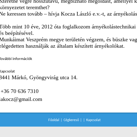
Szeretne végre hosszútávú, megbízható megoldást, amellyel 
környezetet teremthet?
Ne keressen tovább – hívja Kocza László e.v.-t, az árnyékolást
Több mint 10 éve, 2012 óta foglalkozom árnyékolástechnikai r
és beépítésével.
Munkáimat Veszprém megye területén végzem, és büszke vagy
elégedetten használják az általam készített árnyékolókat.
További információk
Kapcsolat
8441 Márkó, Gyöngyvirág utca 14.
+36 70 636 7310
lakocz@gmail.com
Főoldal
|
Cégkereső
|
|
Kapcsolat