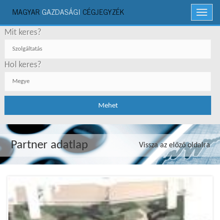
MAGYAR
GAZDASÁGI
CÉGJEGYZÉK
Menü
Mit keres?
Hol keres?
Partner adatlap
Vissza az előző oldalra